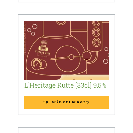
L`Heritage Rutte [33cl] 9,5%
IN WINKELWAGEN