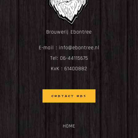
Brouwerij Ebontree
E-mail :
info@ebontree.nl
Tel:
06-44115675
KvK : 61400882
CONTACT ONS
HOME