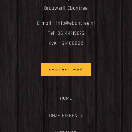
Brouwerij Ebontree
E-mail :
info@ebontree.nl
Tel:
06-44115675
KvK : 61400882
CONTACT ONS
HOME
ONZE BIEREN