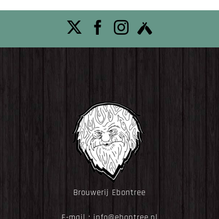
Brouwerij Ebontree
E-mail :
info@ebontree.nl